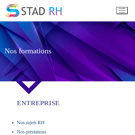
Aller
au
contenu
Nos formations
Accueil
Entreprise
Nos sujets RH
Particulier
ENTREPRISE
Nos prestations
Présentation
Actualités
Nos sujets RH
Nos formations
Contact
Nos formations
Nos prestations