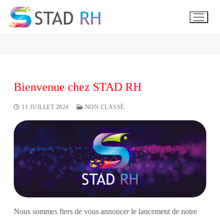
Aller
au
contenu
Bienvenue chez STAD RH
11 JUILLET 2024
NON CLASSÉ
Accueil
Entreprise
Nos sujets RH
Particulier
Nos prestations
Présentation
Actualités
Nos formations
Nos formations
Contact
Nous sommes fiers de vous annoncer le lancement de notre